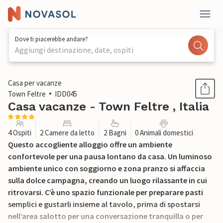
Dove ti piacerebbe andare?
Aggiungi destinazione, date, ospiti
1 / 24
Casa per vacanze
Town Feltre
IDD045
Casa vacanze - Town Feltre , Italia
4 Ospiti
2 Camere da letto
2 Bagni
0 Animali domestici
Questo accogliente alloggio offre un ambiente
confortevole per una pausa lontano da casa. Un luminoso
ambiente unico con soggiorno e zona pranzo si affaccia
sulla dolce campagna, creando un luogo rilassante in cui
ritrovarsi. C’è uno spazio funzionale per preparare pasti
semplici e gustarli insieme al tavolo, prima di spostarsi
nell’area salotto per una conversazione tranquilla o per