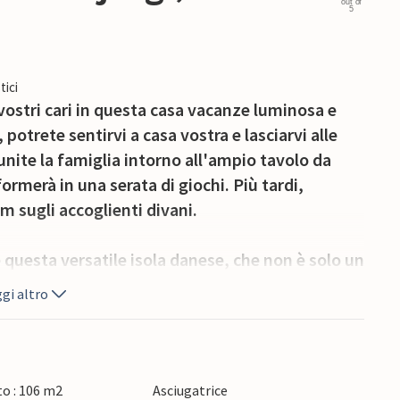
out of
5
tici
ostri cari in questa casa vacanze luminosa e
potrete sentirvi a casa vostra e lasciarvi alle
iunite la famiglia intorno all'ampio tavolo da
ormerà in una serata di giochi. Più tardi,
m sugli accoglienti divani.
 questa versatile isola danese, che non è solo un
e, ma è anche autosufficiente per quanto
gi altro
 dal sole, dal vento e dalla biomassa. Inoltre,
linarie. Non perdetevi queste delizie: un buon
è la birreria.
o : 106 m2
Asciugatrice