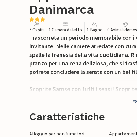
Danimarca
5 Ospiti
1 Camera da letto
1 Bagno
0 Animali domes
Trascorrete un periodo memorabile con i v
invitante. Nelle camere arredate con cura, 
spalle la frenesia della vita quotidiana. R
pranzo per una cena deliziosa, che si trasf
potrete concludere la serata con un bel fil
Scoprite Samsø con tutti i sensi! Scoprite
paradiso tranquillo e verde per le vacanz
Leg
riguarda le energie rinnovabili provenienti
l'isola seduce con numerose specialità cu
Caratteristiche
posto per assaggiare le prelibatezze locali 
Alloggio per non fumatori
Appartament