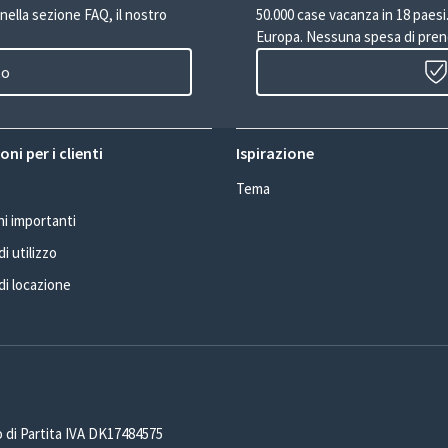
 nella sezione FAQ, il nostro
50.000 case vacanza in 18 paesi. 
Europa. Nessuna spesa di pren
to
ni per i clienti
Ispirazione
Tema
i importanti
i utilizzo
di locazione
 di Partita IVA DK17484575