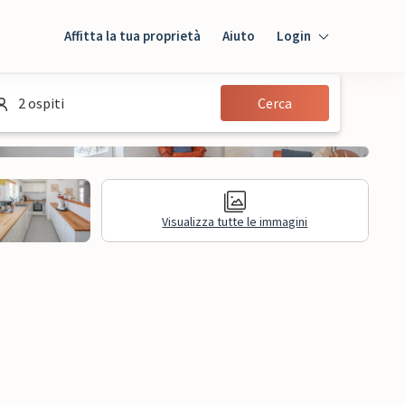
Affitta la tua proprietà
Aiuto
Login
Login
2 ospiti
Cerca
Ospiti
Proprietario
Visualizza tutte le immagini
sioni