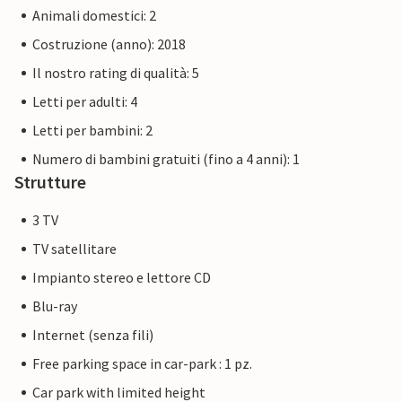
Mar Baltico) e la nave museo Passat per tutta la famiglia.
Animali domestici: 2
Costruzione (anno): 2018
La Priwall è una penisola lunga circa tre chilometri tra il
Mar Baltico e la Trave, nella parte orientale dello
Il nostro rating di qualità: 5
Schleswig-Holstein, e appartiene a Lubecca dal 1226.
Letti per adulti: 4
Divertimento in spiaggia, nuoto, sport acquatici e
Letti per bambini: 2
avventura proprio davanti alla porta della vostra casa
vacanze.
Numero di bambini gratuiti (fino a 4 anni): 1
Strutture
Le immagini degli appartamenti sono esempi di alloggi.
3 TV
L'arredamento è paragonabile, ma non necessariamente
identico al 100%.
TV satellitare
Impianto stereo e lettore CD
Altri appartamenti in questa villa sulle dune: DTR068-072.
Blu-ray
Internet (senza fili)
Free parking space in car-park : 1 pz.
Car park with limited height