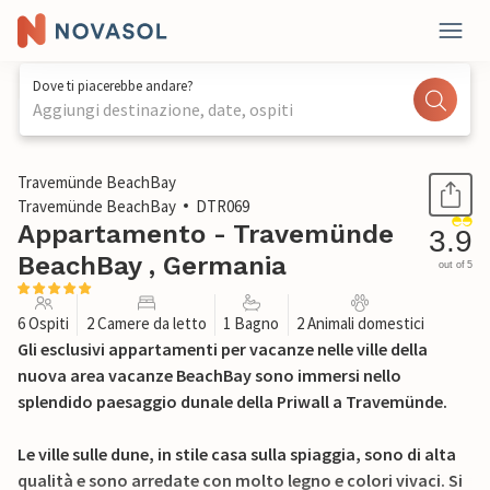
Dove ti piacerebbe andare?
Aggiungi destinazione, date, ospiti
1 / 27
Travemünde BeachBay
Travemünde BeachBay
DTR069
Appartamento - Travemünde
3.9
BeachBay , Germania
out of 5
6 Ospiti
2 Camere da letto
1 Bagno
2 Animali domestici
Gli esclusivi appartamenti per vacanze nelle ville della
nuova area vacanze BeachBay sono immersi nello
splendido paesaggio dunale della Priwall a Travemünde.
Le ville sulle dune, in stile casa sulla spiaggia, sono di alta
qualità e sono arredate con molto legno e colori vivaci. Si