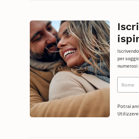
Iscr
ispi
Iscrivendo
per soggio
numerosi p
Potrai ann
Utilizzere