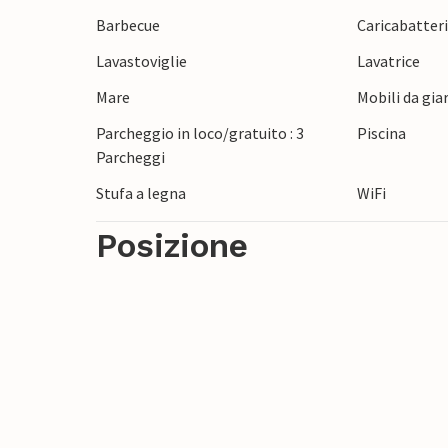
Fate una breve passeggiata fino al mare e
Barbecue
Caricabatteria
del Grande Belt, spesso con una splendida 
Lavastoviglie
Lavatrice
Langeland. Se volete tentare la fortuna c
dintorni. Se avete voglia di un po' di atmo
Mare
Mobili da gia
Nyborg, dove potrete visitare lo storico 
Parcheggio in loco/gratuito : 3
Piscina
Parcheggi
Stufa a legna
WiFi
Posizione