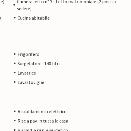
re)
Camera letto n° 3 - Letto matrimoniale (2 posti a
sedere)
a
Cucina abitabile
Frigorifero
Surgelatore : 140 litri
Lavatrice
Lavastoviglie
Riscaldamento elettrico
Risc.a pav. in tutta la casa
Riscald. a risp. energetico