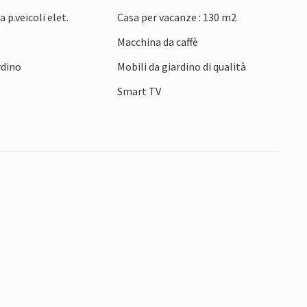
 godetevi una tranquilla nuotata lungo la costa
 p.veicoli elet.
Casa per vacanze : 130 m2
vista fino al ponte del Grande Belt e a
Macchina da caffè
on la pesca, troverete ottime opportunità nei
sfera urbana, vale la pena di fare una gita a
rdino
Mobili da giardino di qualità
Nyborg Slot Castle.
Smart TV