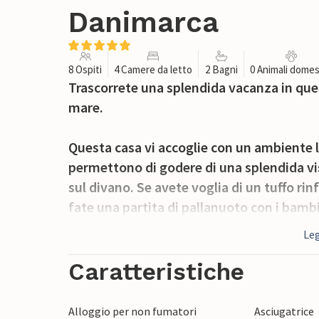
Danimarca
8 Ospiti
4 Camere da letto
2 Bagni
0 Animali domes
Trascorrete una splendida vacanza in ques
mare.
Questa casa vi accoglie con un ambiente 
permettono di godere di una splendida vis
sul divano. Se avete voglia di un tuffo ri
fate una partita di pallanuoto con i bambi
Leg
Fate colazione sulla terrazza soleggiata al
barbecue la sera. Trovate un posto tranqui
Caratteristiche
mentre i vostri bambini giocano a loro pi
Alloggio per non fumatori
Asciugatrice