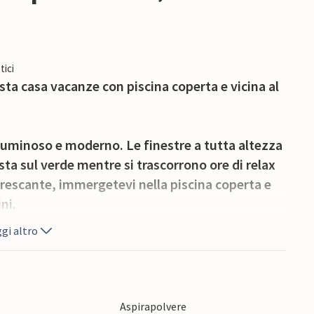
tici
ta casa vacanze con piscina coperta e vicina al
luminoso e moderno. Le finestre a tutta altezza
ta sul verde mentre si trascorrono ore di relax
nfrescante, immergetevi nella piscina coperta e
ni.
gi altro
 mattino o riunite qui i vostri cari per un
llo in giardino per leggere o chiacchierare
acimento nel verde del giardino.
Aspirapolvere