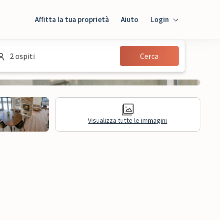
Affitta la tua proprietà
Aiuto
Login
Login
2 ospiti
Cerca
Ospiti
Proprietario
Visualizza tutte le immagini