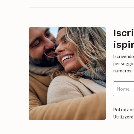
Iscr
ispi
Iscrivendo
per soggio
numerosi p
Potrai ann
Utilizzere