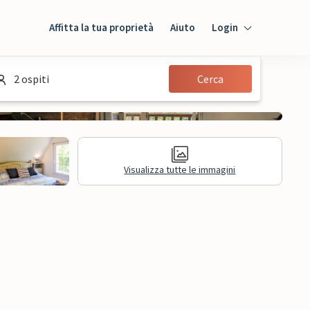
Affitta la tua proprietà
Aiuto
Login
Login
2 ospiti
Cerca
Ospiti
Proprietario
Visualizza tutte le immagini
sioni