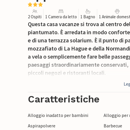
2 Ospiti
1 Camera da letto
1 Bagno
1 Animale domest
Questa casa vacanze si trova al centro del
piantumato. È arredata in modo conforte
e di una terrazza solarium. È il punto di p
mozzafiato di La Hague e della Normandia.
a vela o semplicemente fare belle passeggia
paesaggi straordinariamente conservati, 
piccoli negozi e ristoranti locali.
Leg
Caratteristiche
Alloggio inadatto per bambini
Alloggio per
Aspirapolvere
Barbecue