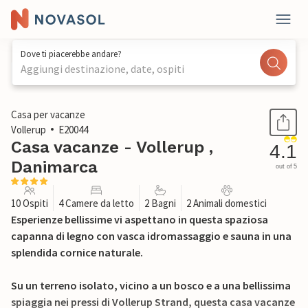
Dove ti piacerebbe andare?
Aggiungi destinazione, date, ospiti
1 / 23
Casa per vacanze
Vollerup
E20044
Casa vacanze - Vollerup ,
4.1
Danimarca
out of 5
10 Ospiti
4 Camere da letto
2 Bagni
2 Animali domestici
Esperienze bellissime vi aspettano in questa spaziosa
capanna di legno con vasca idromassaggio e sauna in una
splendida cornice naturale.
Su un terreno isolato, vicino a un bosco e a una bellissima
spiaggia nei pressi di Vollerup Strand, questa casa vacanze