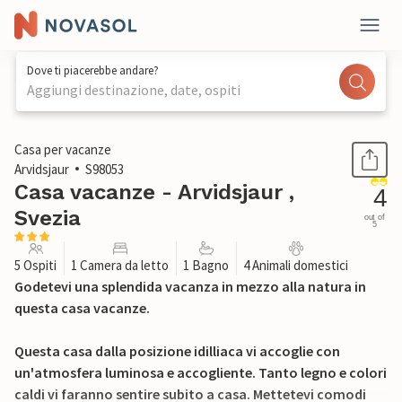
Dove ti piacerebbe andare?
Aggiungi destinazione, date, ospiti
1 / 12
Casa per vacanze
Arvidsjaur
S98053
Casa vacanze - Arvidsjaur ,
4
Svezia
out of
5
5 Ospiti
1 Camera da letto
1 Bagno
4 Animali domestici
Godetevi una splendida vacanza in mezzo alla natura in
questa casa vacanze.
Questa casa dalla posizione idilliaca vi accoglie con
un'atmosfera luminosa e accogliente. Tanto legno e colori
caldi vi faranno sentire subito a casa. Mettetevi comodi