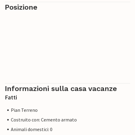
Posizione
L'affascinante Piazza del Popolo, in stile rinascimentale,
ospita campanili, monasteri e chiese. Preparatevi ad
assorbire l'atmosfera di questa piazza mozzafiato e
tenete pronta la macchina fotografica.
Informazioni sulla casa vacanze
Fatti
Pian Terreno
Costruito con: Cemento armato
Animali domestici: 0