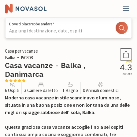
Dove ti piacerebbe andare?
Aggiungi destinazione, date, ospiti
1 / 35
Casa per vacanze
Balka
I50808
Casa vacanze - Balka ,
4.3
Danimarca
out of 5
6 Ospiti
3 Camere da letto
1 Bagno
0 Animali domestici
Moderna casa vacanze in stile scandinavo e luminoso,
situata in una buona posizione e non lontana da una delle
migliori spiagge sabbiose dell'isola, Balka.
Questa graziosa casa vacanze accoglie fino a sei ospiti
con la sua ampia cucina e soggiorno combinati, tre