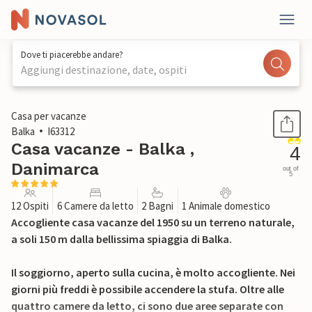
Dove ti piacerebbe andare?
Aggiungi destinazione, date, ospiti
1 / 45
Casa per vacanze
Balka
I63312
Casa vacanze - Balka ,
4
Danimarca
out of
5
12 Ospiti
6 Camere da letto
2 Bagni
1 Animale domestico
Accogliente casa vacanze del 1950 su un terreno naturale,
a soli 150 m dalla bellissima spiaggia di Balka.
Il soggiorno, aperto sulla cucina, è molto accogliente. Nei
giorni più freddi è possibile accendere la stufa. Oltre alle
quattro camere da letto, ci sono due aree separate con