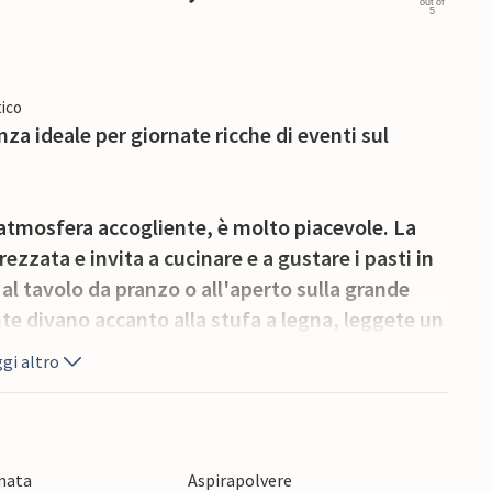
out of
5
ico
nza ideale per giornate ricche di eventi sul
'atmosfera accogliente, è molto piacevole. La
ezzata e invita a cucinare e a gustare i pasti in
al tavolo da pranzo o all'aperto sulla grande
te divano accanto alla stufa a legna, leggete un
no. Dopo una giornata piena di attività, potrete
gi altro
n film.
on barbecue, perfetta per socializzare.
e concludete la giornata con un buon pasto e una
onata
Aspirapolvere