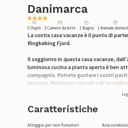
Danimarca
5 Ospiti
3 Camere da letto
1 Bagno
1 Animale domest
La vostra casa vacanze è il punto di parte
Ringkøbing Fjord.
Il soggiorno in questa casa vacanze, dall
luminosa cucina a pianta aperta è ben attr
compagnia. Potrete gustare i vostri pasti 
terrazza. Mettetevi comodi sull'accoglien
libro o godetevi la vista sul verde giardi
Leg
rilassarvi qui o concludere la serata con u
Caratteristiche
All'esterno troverete un'ampia terrazza c
Preparate deliziosi pasti all'aria aperta 
Alloggio per non fumatori
Aria condizi