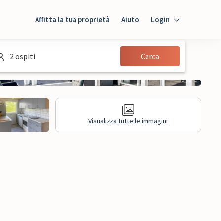
Affitta la tua proprietà
Aiuto
Login
Login
2 ospiti
Cerca
Ospiti
Proprietario
Visualizza tutte le immagini
sioni