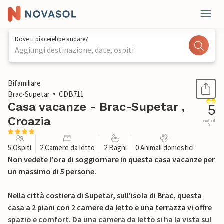
Dove ti piacerebbe andare?
Aggiungi destinazione, date, ospiti
1 / 27
Bifamiliare
Brac-Supetar
CDB711
Casa vacanze - Brac-Supetar ,
5
Croazia
out of
5
5 Ospiti
2 Camere da letto
2 Bagni
0 Animali domestici
Non vedete l'ora di soggiornare in questa casa vacanze per
un massimo di 5 persone.
Nella città costiera di Supetar, sull'isola di Brac, questa
casa a 2 piani con 2 camere da letto e una terrazza vi offre
spazio e comfort. Da una camera da letto si ha la vista sul