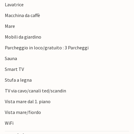
Lavatrice
ponte del Piccolo Belt, passeggiate nell'affascinante città
portuale di Bogense con i suoi piccoli negozi e ristoranti di
Macchina da caffè
pesce o visitate lo zoo di Odense e l'emozionante
Mare
Naturama di Svendborg.
Mobili da giardino
Parcheggio in loco/gratuito : 3 Parcheggi
Sauna
Smart TV
Stufa a legna
TV via cavo/canali ted/scandin
Vista mare dal 1. piano
Vista mare/fiordo
WiFi