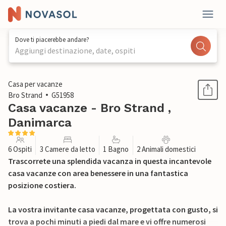
Dove ti piacerebbe andare?
Aggiungi destinazione, date, ospiti
1 / 18
Casa per vacanze
Bro Strand
G51958
Casa vacanze - Bro Strand ,
Danimarca
6 Ospiti
3 Camere da letto
1 Bagno
2 Animali domestici
Trascorrete una splendida vacanza in questa incantevole
casa vacanze con area benessere in una fantastica
posizione costiera.
La vostra invitante casa vacanze, progettata con gusto, si
trova a pochi minuti a piedi dal mare e vi offre numerosi