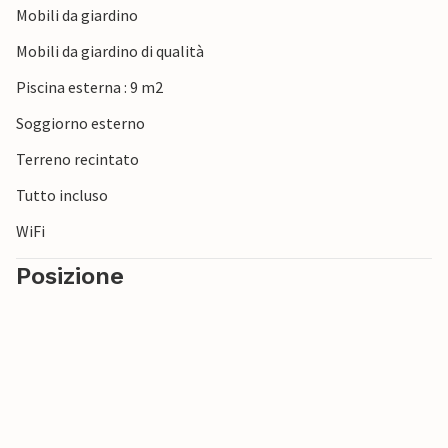
Mobili da giardino
come la "città del tartufo", e Colmo, conosciuta come la
città più piccola del mondo. Non mancano poi altre
Mobili da giardino di qualità
destinazioni istriane come Montona e Gronjan.
Piscina esterna : 9 m2
Godetevi l'offerta gastronomica dei ristoranti locali e delle
Soggiorno esterno
taverne istriane e assaggiate le prelibatezze e i vini di
Terreno recintato
questa regione.
Tutto incluso
WiFi
Posizione