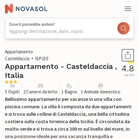
Dove ti piacerebbe andare?
Aggiungi destinazione, date, ospiti
1 / 29
Appartamento
Casteldaccia
ISP210
Appartamento - Casteldaccia ,
4.8
Italia
out of 5
5 Ospiti
2 Camere da letto
1 Bagno
1 Animale domestico
Bellissimo appartamento per vacanze in una villa con
piscina comune. La villa è composta da due appartamenti
e si trova sulle colline di Casteldaccia, una bella cittadina
costiera sulla costa tirrenica della Sicilia. È circondata da
molto verde e si trova a circa 300 m sul livello del mare, in
una posizione ideale per una vacanza tranquilla e