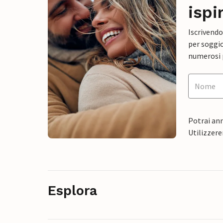
ispi
Iscrivendo
per soggio
numerosi p
Potrai ann
Utilizzere
Esplora