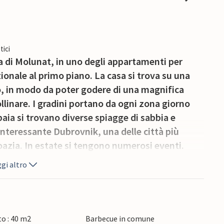
tici
ca di Molunat, in uno degli appartamenti per
onale al primo piano. La casa si trova su una
io, in modo da poter godere di una magnifica
ollinare. I gradini portano da ogni zona giorno
baia si trovano diverse spiagge di sabbia e
'interessante Dubrovnik, una delle città più
roazia. In estate si tengono numerosi eventi.
gi altro
o : 40 m2
Barbecue in comune