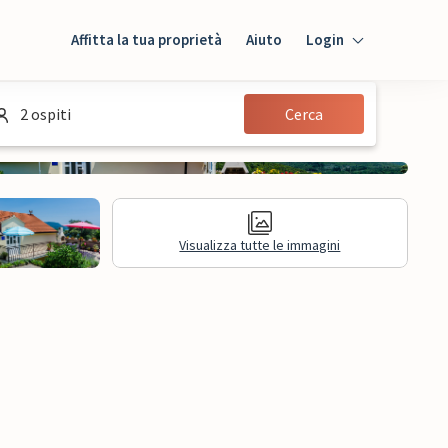
Affitta la tua proprietà
Aiuto
Login
Login
2 ospiti
Cerca
Ospiti
Proprietario
Visualizza tutte le immagini