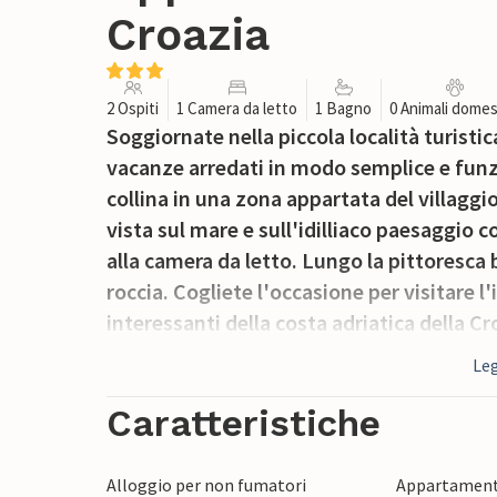
Croazia
2 Ospiti
1 Camera da letto
1 Bagno
0 Animali domes
Soggiornate nella piccola località turisti
vacanze arredati in modo semplice e funzi
collina in una zona appartata del villagg
vista sul mare e sull'idilliaco paesaggio c
alla camera da letto. Lungo la pittoresca 
roccia. Cogliete l'occasione per visitare l
interessanti della costa adriatica della C
Leg
Caratteristiche
Alloggio per non fumatori
Appartament