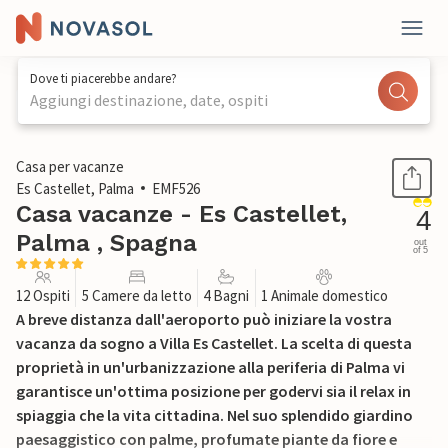
Dove ti piacerebbe andare?
Aggiungi destinazione, date, ospiti
1 / 52
Casa per vacanze
Es Castellet, Palma
EMF526
Casa vacanze - Es Castellet,
4
Palma , Spagna
out
of 5
12 Ospiti
5 Camere da letto
4 Bagni
1 Animale domestico
A breve distanza dall'aeroporto può iniziare la vostra
vacanza da sogno a Villa Es Castellet. La scelta di questa
proprietà in un'urbanizzazione alla periferia di Palma vi
garantisce un'ottima posizione per godervi sia il relax in
spiaggia che la vita cittadina. Nel suo splendido giardino
paesaggistico con palme, profumate piante da fiore e