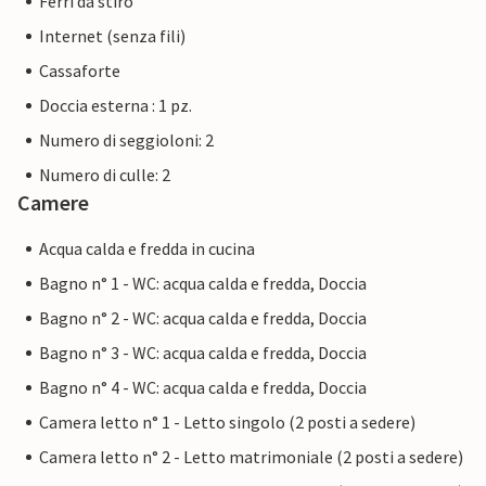
Ferri da stiro
shopping. A causa della sua posizione all'interno di
Internet (senza fili)
un'urbanizzazione, potrebbero esserci occasionali rumori
di traffico, ma la villa si trova in un vicolo cieco, senza
Cassaforte
traffico di passaggio. Nonostante la posizione privata, ci
Doccia esterna : 1 pz.
sono vicini nelle immediate vicinanze. Vi chiediamo quindi
Numero di seggioloni: 2
di essere rispettosi in modo che tutti possano godere di
una vacanza rilassante. La posizione di questa villa
Numero di culle: 2
permette di fare grandi escursioni nei dintorni, verso le
Camere
spiagge e le montagne della Tramuntana, con visite agli
Acqua calda e fredda in cucina
incantevoli villaggi di Valldemossa o Déià. Tutti a
Fincallorca augurano a voi, alla vostra famiglia e ai vostri
Bagno n° 1 - WC: acqua calda e fredda, Doccia
amici una vacanza meravigliosa e indimenticabile.
Bagno n° 2 - WC: acqua calda e fredda, Doccia
L'invitante Villa Es Castellet si trova in un'urbanizzazione
Bagno n° 3 - WC: acqua calda e fredda, Doccia
chiamata Son Ametller, proprio vicino alla capitale Palma.
Un giardino simile a un'oasi, con numerose aree per il relax
Bagno n° 4 - WC: acqua calda e fredda, Doccia
e per sedersi e una piscina di acqua clorata di forma
Camera letto n° 1 - Letto singolo (2 posti a sedere)
organica per un puro relax. È possibile fare shopping nel
Camera letto n° 2 - Letto matrimoniale (2 posti a sedere)
villaggio di L'Hostalot o direttamente a Palma. Palma è
raggiungibile in 15 minuti di auto. Anche le spiagge