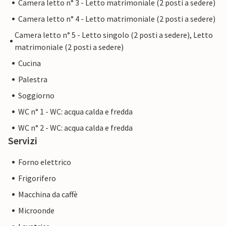
Camera letto n° 3 - Letto matrimoniale (2 posti a sedere)
sabbiose della costa meridionale, come Ciudad Jardin o El
Camera letto n° 4 - Letto matrimoniale (2 posti a sedere)
Arenal, sono facilmente raggiungibili.
Camera letto n° 5 - Letto singolo (2 posti a sedere), Letto
matrimoniale (2 posti a sedere)
Cucina
Nota: questa proprietà è gestita da un proprietario
Palestra
privato, non da una società o da un commerciante. Ciò
Soggiorno
significa che la normativa UE sui consumatori potrebbe
non essere applicabile. Tuttavia, potete essere certi che vi
WC n° 1 - WC: acqua calda e fredda
forniremo lo stesso livello di servizio al cliente e che il
WC n° 2 - WC: acqua calda e fredda
vostro soggiorno non sarà diverso da quello di un alloggio
Servizi
prenotato da un proprietario professionista.
Forno elettrico
Frigorifero
Macchina da caffè
Microonde