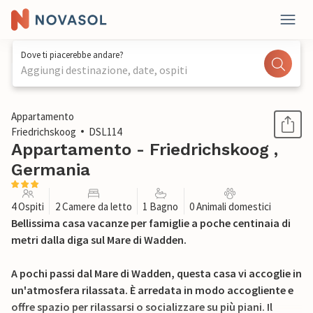
Dove ti piacerebbe andare?
Aggiungi destinazione, date, ospiti
1 / 29
Appartamento
Friedrichskoog
DSL114
Appartamento - Friedrichskoog ,
Germania
4 Ospiti
2 Camere da letto
1 Bagno
0 Animali domestici
Bellissima casa vacanze per famiglie a poche centinaia di
metri dalla diga sul Mare di Wadden.
A pochi passi dal Mare di Wadden, questa casa vi accoglie in
un'atmosfera rilassata. È arredata in modo accogliente e
offre spazio per rilassarsi o socializzare su più piani. Il