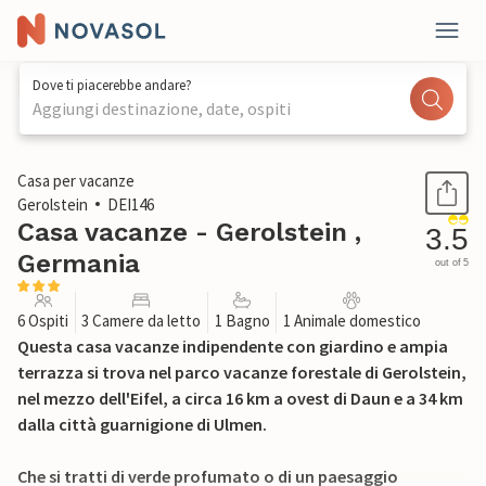
Dove ti piacerebbe andare?
Aggiungi destinazione, date, ospiti
1 / 45
Casa per vacanze
Gerolstein
DEI146
Casa vacanze - Gerolstein ,
3.5
Germania
out of 5
6 Ospiti
3 Camere da letto
1 Bagno
1 Animale domestico
Questa casa vacanze indipendente con giardino e ampia
terrazza si trova nel parco vacanze forestale di Gerolstein,
nel mezzo dell'Eifel, a circa 16 km a ovest di Daun e a 34 km
dalla città guarnigione di Ulmen.
Che si tratti di verde profumato o di un paesaggio