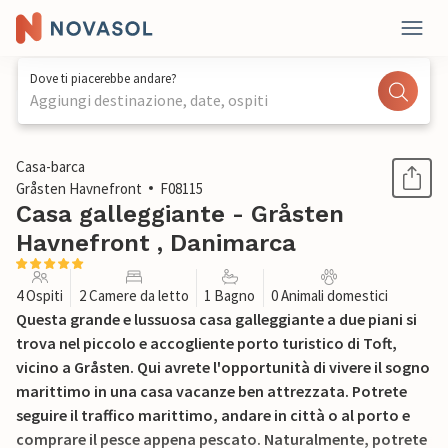
Dove ti piacerebbe andare?
Aggiungi destinazione, date, ospiti
1 / 33
Casa-barca
Gråsten Havnefront
F08115
Casa galleggiante - Gråsten
Havnefront , Danimarca
4 Ospiti
2 Camere da letto
1 Bagno
0 Animali domestici
Questa grande e lussuosa casa galleggiante a due piani si
trova nel piccolo e accogliente porto turistico di Toft,
vicino a Gråsten. Qui avrete l'opportunità di vivere il sogno
marittimo in una casa vacanze ben attrezzata. Potrete
seguire il traffico marittimo, andare in città o al porto e
comprare il pesce appena pescato. Naturalmente, potrete