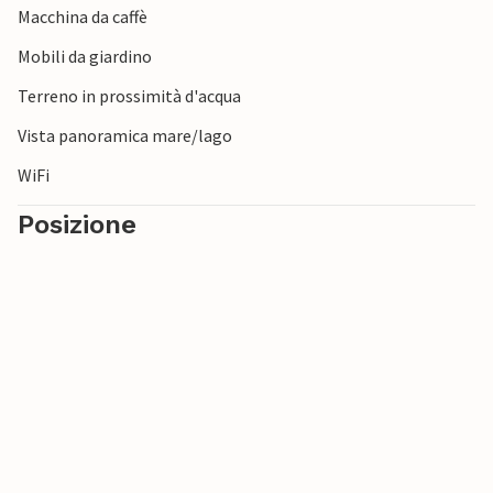
Macchina da caffè
paesaggio vario e talvolta collinare.
Mobili da giardino
Terreno in prossimità d'acqua
Vista panoramica mare/lago
WiFi
Posizione