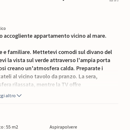
out of 5
ico
to accogliente appartamento vicino al mare.
 e familiare. Mettetevi comodi sul divano del
vi la vista sul verde attraverso l'ampia porta
ziosi creano un'atmosfera calda. Preparate i
ateli al vicino tavolo da pranzo. La sera,
fera rilassata, mentre la TV offre
gi altro
 aperta. Su una delle terrazze arredate, davanti o
vole colazione o concludere la giornata con un
e e l'ampio prato invita a fare piccoli giochi o
o : 55 m2
Aspirapolvere