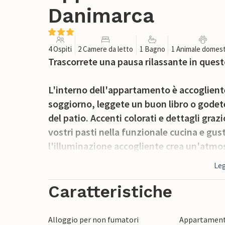
Danimarca
4 Ospiti
2 Camere da letto
1 Bagno
1 Animale domest
Trascorrete una pausa rilassante in ques
L'interno dell'appartamento è accogliente
soggiorno, leggete un buon libro o godete
del patio. Accenti colorati e dettagli gra
vostri pasti nella funzionale cucina e gust
l'illuminazione accogliente crea un'atmos
intrattenimento.
Leg
Aprite la porta del patio e uscite all'aria
Caratteristiche
dietro la casa, potrete gustare una piace
bicchiere di vino. È disponibile un barbecu
Alloggio per non fumatori
Appartament