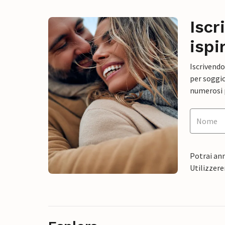
Iscr
ispi
Iscrivendo
per soggio
numerosi p
Potrai ann
Utilizzere