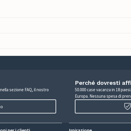
Perché dovresti aff
 nella sezione FAQ, il nostro
50.000 case vacanza in 18 paesi. 
Europa. Nessuna spesa di pren
to
ni per i clienti
Ispirazione