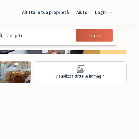
Affitta la tua proprietà
Aiuto
Login
Login
2 ospiti
Cerca
Ospiti
Proprietario
Visualizza tutte le immagini
sioni