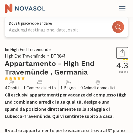
Dove ti piacerebbe andare?
Aggiungi destinazione, date, ospiti
1 / 30
Im High End Travemünde
High End Travemünde
DTR847
Appartamento - High End
4.3
Travemünde , Germania
out of 5
4 Ospiti
1 Camera da letto
1 Bagno
0 Animali domestici
Gli esclusivi appartamenti per vacanze del complesso High
End combinano arredi di alta qualità, design e una
splendida posizione direttamente sulla spiaggia di
Lubecca-Travemünde. Qui vi sentirete subito a casa.
Il vostro appartamento per le vacanze si trova al 3° piano