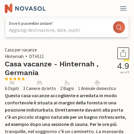
Dove ti piacerebbe andare?
Aggiungi destinazione, date, ospiti
1 / 25
Casa per vacanze
Hinternah
DTH111
Casa vacanze - Hinternah ,
4.9
Germania
out of 5
6 Ospiti
3 Camere da letto
2 Bagni
1 Animale domestico
Questa casa vacanze accogliente e arredata in modo
confortevole è situata ai margini della foresta in una
posizione indisturbata. Direttamente davanti alla porta
c'è un piccolo stagno naturale per un bagno rinfrescante,
ad esempio dopo una sessione di sauna. Per le ore più
tranquille, nel soggiorno c'è un caminetto. La mansarda