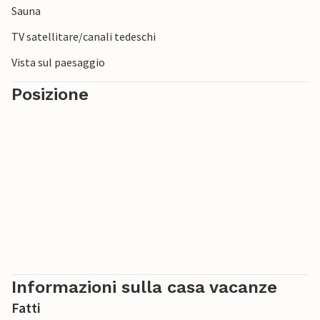
Sauna
Se viaggiate con bambini, è meglio andare in una delle
piscine di Hildburghausen o Suhl.
TV satellitare/canali tedeschi
Vista sul paesaggio
Posizione
Informazioni sulla casa vacanze
Fatti