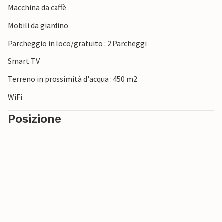
Macchina da caffè
gustate le specialità regionali e scoprite le vivaci usanze
frisone.
Mobili da giardino
Parcheggio in loco/gratuito : 2 Parcheggi
Smart TV
Terreno in prossimità d'acqua : 450 m2
WiFi
Posizione