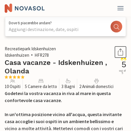
Dove ti piacerebbe andare?
Aggiungi destinazione, date, ospiti
1 / 37
Recreatiepark Idskenhuizen
Idskenhuizen
HFR278
Casa vacanze - Idskenhuizen ,
5
Olanda
out of
5
10 Ospiti
5 Camere da letto
3 Bagni
2 Animali domestici
Godetevi la vostra vacanza in riva al mare in questa
confortevole casa vacanze.
In un'ottima posizione vicino all'acqua, questa invitante
casa accoglie i suoi ospiti in un ambiente bellissimo e
vicino a molte attività. Mettetevi comodi con i vostri cari