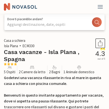
Dove ti piacerebbe andare?
Aggiungi destinazione, date, ospiti
1 / 33
Casa a schiera
Isla Plana
ECM330
Casa vacanze - Isla Plana ,
4.3
Spagna
out of 5
5 Ospiti
2 Camere da letto
2 Bagni
1 Animale domestico
Godetevi una vacanza rilassante in riva al mare in questa
casa a schiera con piscina comunale.
Benvenuti in questo invitante appartamento per vacanze,
dove vi aspetta una pausa rilassante. Qui potrete
trascorrere ore rilassanti sul divano e gustare i pasti del