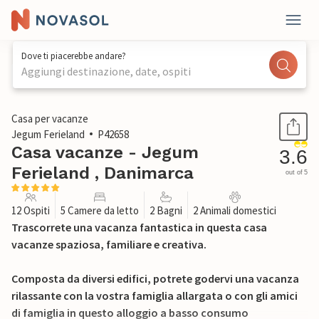
Dove ti piacerebbe andare?
Aggiungi destinazione, date, ospiti
1 / 31
Casa per vacanze
Jegum Ferieland
P42658
Casa vacanze - Jegum
3.6
Ferieland , Danimarca
out of 5
12 Ospiti
5 Camere da letto
2 Bagni
2 Animali domestici
Trascorrete una vacanza fantastica in questa casa
vacanze spaziosa, familiare e creativa.
Composta da diversi edifici, potrete godervi una vacanza
rilassante con la vostra famiglia allargata o con gli amici
di famiglia in questo alloggio a basso consumo