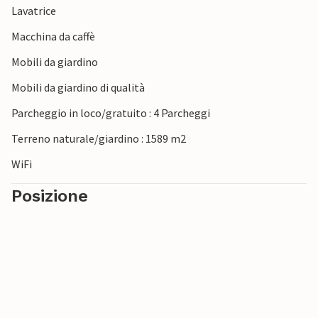
Lavatrice
raggiungibili in auto. Godetevi la brezza del Mare del Nord e
saltate verso le onde del Mare del Nord. Nelle vicinanze si
Macchina da caffè
trovano una piscina coperta, un campo da golf a 18 buche
Mobili da giardino
e un lago da pesca.
Mobili da giardino di qualità
Godetevi una vacanza varia con i vostri cari in questo
Parcheggio in loco/gratuito : 4 Parcheggi
alloggio individuale e nella splendida regione dello Jutland
occidentale!
Terreno naturale/giardino : 1589 m2
WiFi
Posizione