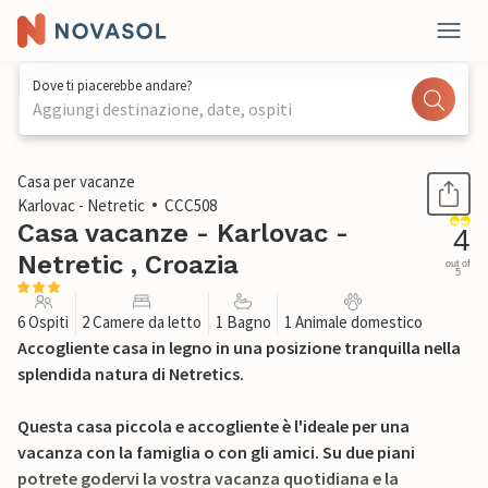
Dove ti piacerebbe andare?
Aggiungi destinazione, date, ospiti
1 / 33
Casa per vacanze
Karlovac - Netretic
CCC508
Casa vacanze - Karlovac -
4
Netretic , Croazia
out of
5
6 Ospiti
2 Camere da letto
1 Bagno
1 Animale domestico
Accogliente casa in legno in una posizione tranquilla nella
splendida natura di Netretics.
Questa casa piccola e accogliente è l'ideale per una
vacanza con la famiglia o con gli amici. Su due piani
potrete godervi la vostra vacanza quotidiana e la