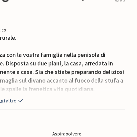
out of 5
ico
rurale.
a con la vostra famiglia nella penisola di
. Disposta su due piani, la casa, arredata in
ente a casa. Sia che stiate preparando deliziosi
 maglia sul divano accanto al fuoco della stufa a
e spalle la frenetica vita quotidiana.
gi altro
azze, una coperta e una sotto il cielo blu, dove
rietà c'è molto spazio per le sedie a sdraio e i
Aspirapolvere