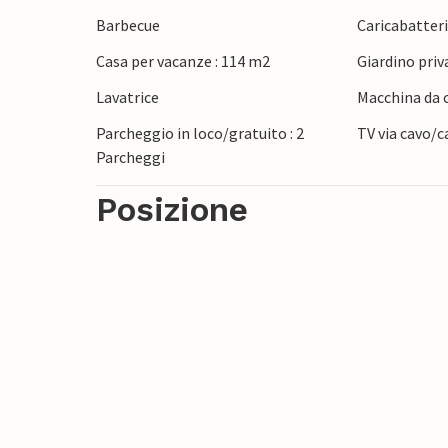
Dalla casa e dalle terrazze si gode di una 
Barbecue
Caricabatteria
con la casa. Qui si possono vedere lepri, 
Casa per vacanze : 114 m2
Giardino priv
le vostre biciclette o fate una bella passe
spiagge sabbiose, potrete esplorare le vi
Lavatrice
Macchina da c
Visitate i castelli e programmate altre escu
Parcheggio in loco/gratuito : 2
TV via cavo/c
Parcheggi
Posizione