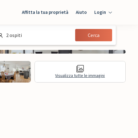
Affitta la tua proprietà
Aiuto
Login
Login
2 ospiti
Cerca
Ospiti
Proprietario
Visualizza tutte le immagini
sioni