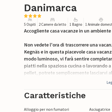
Danimarca
5 Ospiti
2 Camere da letto
1 Bagno
1 Animale domest
Accogliente casa vacanze in un ambiente 
Non vedete l'ora di trascorrere una vacanz
Kegnäs e in questa piacevole casa vacanze
modo luminoso, vi farà sentire completam
piatti nella spaziosa cucina o lavorando a
pellet, potrete semplicemente lasciarvi all
Leg
All'esterno, potrete scegliere tra due terr
potrete godervi i raggi del sole. Nella prop
Caratteristiche
giochi con la palla.
Alloggio per non fumatori
Asciugatrice