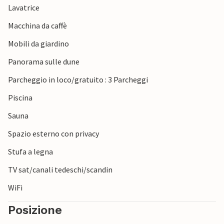
Lavatrice
Per gli amanti della natura, il fiordo di Ringkøbing offre
numerose opportunità di escursioni, ciclismo e sport
Macchina da caffè
acquatici.
Mobili da giardino
Panorama sulle dune
Parcheggio in loco/gratuito : 3 Parcheggi
Piscina
Sauna
Spazio esterno con privacy
Stufa a legna
TV sat/canali tedeschi/scandin
WiFi
Posizione