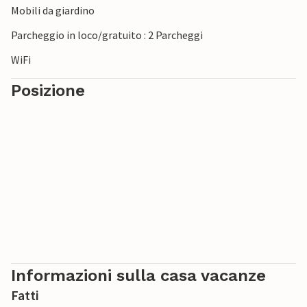
Mobili da giardino
Nota: il discreto proprietario vive nella proprietà.
L'annuncio I61451 si trova accanto.
Parcheggio in loco/gratuito : 2 Parcheggi
WiFi
Posizione
Informazioni sulla casa vacanze
Fatti