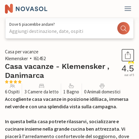
Dove ti piacerebbe andare?
Aggiungi destinazione, date, ospiti
1 / 40
Casa per vacanze
Klemensker
I61452
Casa vacanze - Klemensker ,
4.5
Danimarca
out of 5
6 Ospiti
3 Camere da letto
1 Bagno
0 Animali domestici
Accogliente casa vacanze in posizione idilliaca, immersa
nel verde e con una splendida vista sulla campagna.
In questa bella casa potrete rilassarvi, socializzare e
cucinare insieme nella grande cucina ben attrezzata. Vi
piacerà l'arredamento confortevole del soggiorno, dove