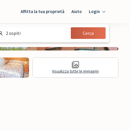
Affitta la tua proprietà
Aiuto
Login
Login
2 ospiti
Cerca
Ospiti
Proprietario
Visualizza tutte le immagini