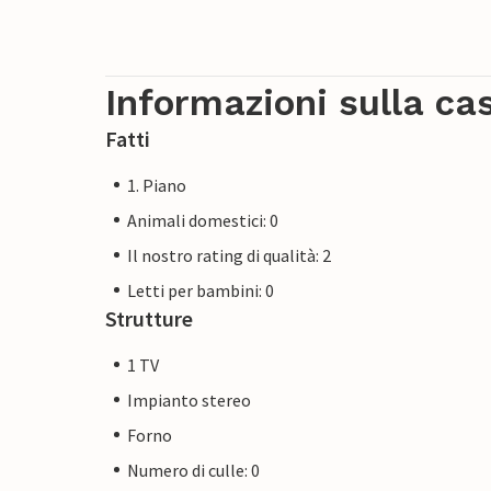
direttamente il villaggio e può essere com
wellness, sauna e piscina si trovano a Gö
all'autostrada dista circa 17 km.
Informazioni sulla ca
Fatti
1. Piano
Animali domestici: 0
Il nostro rating di qualità: 2
Letti per bambini: 0
Strutture
1 TV
Impianto stereo
Forno
Numero di culle: 0