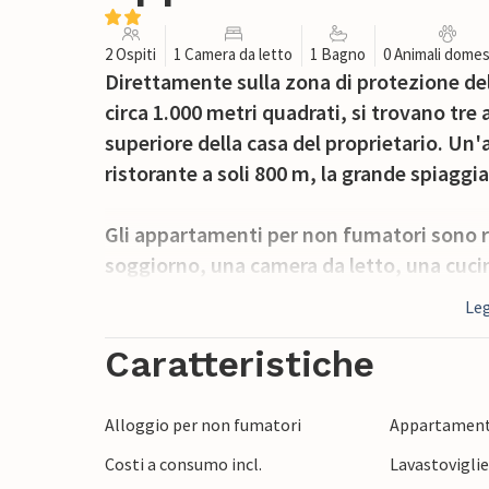
2 Ospiti
1 Camera da letto
1 Bagno
0 Animali domes
Direttamente sulla zona di protezione dell
circa 1.000 metri quadrati, si trovano tr
superiore della casa del proprietario. Un'
ristorante a soli 800 m, la grande spiaggia
Gli appartamenti per non fumatori sono r
soggiorno, una camera da letto, una cuc
(doccia/WC) e un balcone con giardino d'i
Leg
disponibili WLAN gratuita, sedie a sdraio,
biciclette.
Caratteristiche
I consumi di acqua ed energia sono inclusi
Alloggio per non fumatori
Appartament
biancheria da letto e gli asciugamani o n
Costi a consumo incl.
Lavastovigli
di soggiorno, su richiesta: biancheria da 