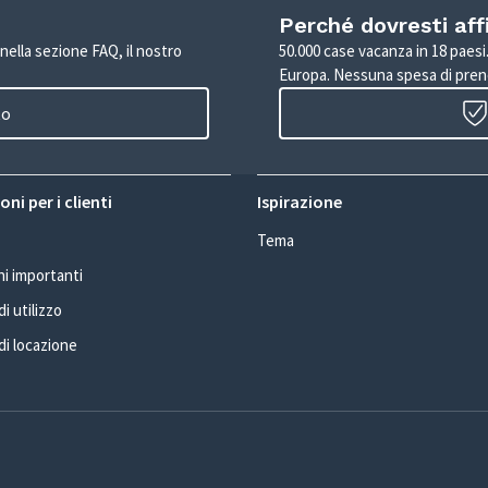
Perché dovresti aff
 nella sezione FAQ, il nostro
50.000 case vacanza in 18 paesi. 
Europa. Nessuna spesa di pren
to
ni per i clienti
Ispirazione
Tema
i importanti
i utilizzo
di locazione