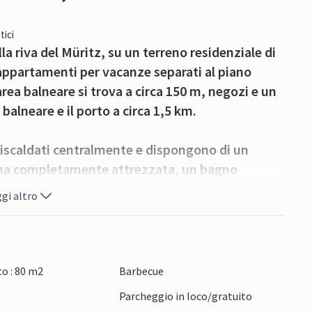
tici
a riva del Müritz, su un terreno residenziale di
e appartamenti per vacanze separati al piano
area balneare si trova a circa 150 m, negozi e un
 balneare e il porto a circa 1,5 km.
iscaldati centralmente e dispongono di un
ina completamente attrezzata, un bagno
nverno o zona salotto all'aperto. Sono inoltre
gi altro
 barbecue, deposito biciclette, parcheggio e tre
 nel prezzo totale. È possibile portare la propria
o : 80 m2
Barbecue
oleggiarli a pagamento. Da pagare in loco: Tassa
e
Parcheggio in loco/gratuito
letto, asciugamani.