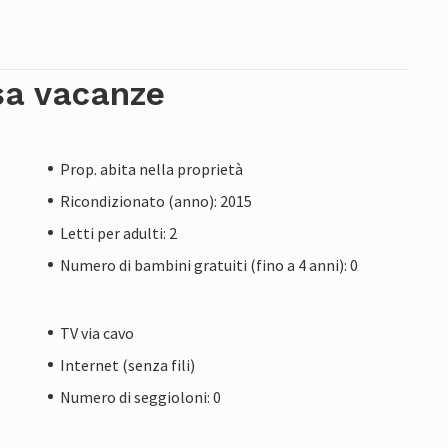
binata con le gite in barca. Golf, fitness,
hren-Lebbin (circa 12 km), mentre l'accesso
sa vacanze
Prop. abita nella proprietà
Ricondizionato (anno): 2015
Letti per adulti: 2
Numero di bambini gratuiti (fino a 4 anni): 0
TV via cavo
Internet (senza fili)
Numero di seggioloni: 0