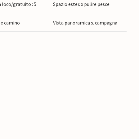
 loco/gratuito : 5
Spazio ester. x pulire pesce
della giornata. Non vedete l'ora di trascorrere
a e camino
Vista panoramica s. campagna