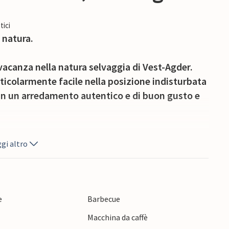
tici
 natura.
vacanza nella natura selvaggia di Vest-Agder.
rticolarmente facile nella posizione indisturbata
x in un arredamento autentico e di buon gusto e
nei dintorni. È possibile pescare gratuitamente a
gi altro
ggia e una ricca zona di pesca. Una pausa dalla
 è garantita! La città più vicina si trova a
potete aspettarvi relax e pace in questo ambiente
e
Barbecue
Macchina da caffè
bel legno, dormirete sonni tranquilli e vi