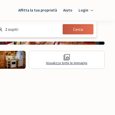
Affitta la tua proprietà
Aiuto
Login
Login
2 ospiti
Cerca
Ospiti
Proprietario
Visualizza tutte le immagini