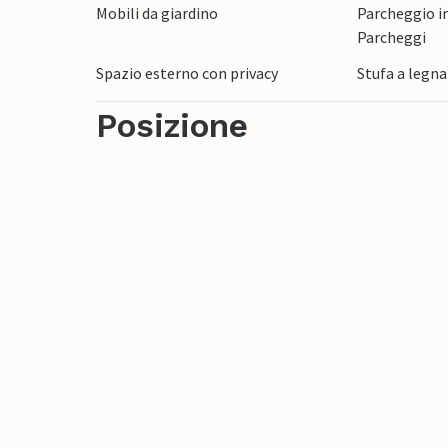
Mobili da giardino
Parcheggio in
sentirete sempre in forze per le scoperte 
Parcheggi
un periodo meraviglioso nella natura!
Spazio esterno con privacy
Stufa a legn
Posizione