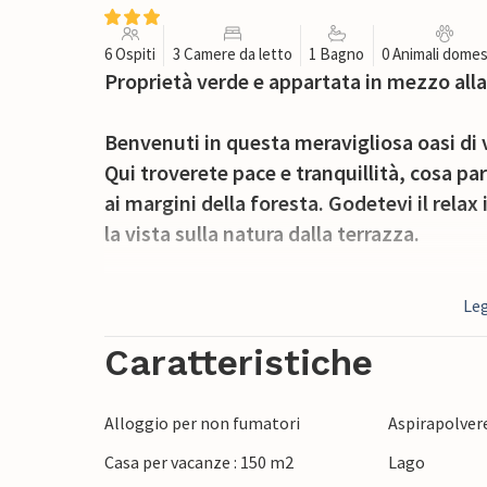
6 Ospiti
3 Camere da letto
1 Bagno
0 Animali domes
Proprietà verde e appartata in mezzo alla
Benvenuti in questa meravigliosa oasi di 
Qui troverete pace e tranquillità, cosa pa
ai margini della foresta. Godetevi il rela
la vista sulla natura dalla terrazza.
Visitate l'Haussee e molte altre località 
Leg
Fjotlandsvannet, dove si trovano una spia
vita quotidiana in questa natura fantastica
Caratteristiche
decine di chilometri di distanza, quindi 
idilliaco.
Alloggio per non fumatori
Aspirapolver
Casa per vacanze : 150 m2
Lago
Nel comfort della casa, rivestita di tanto 