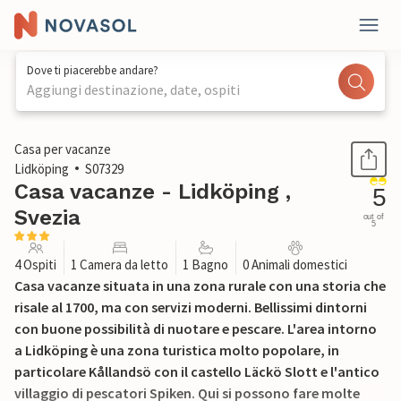
Dove ti piacerebbe andare?
Aggiungi destinazione, date, ospiti
1 / 18
Casa per vacanze
Lidköping
S07329
Casa vacanze - Lidköping ,
5
Svezia
out of
5
4 Ospiti
1 Camera da letto
1 Bagno
0 Animali domestici
Casa vacanze situata in una zona rurale con una storia che
risale al 1700, ma con servizi moderni. Bellissimi dintorni
con buone possibilità di nuotare e pescare. L'area intorno
a Lidköping è una zona turistica molto popolare, in
particolare Kållandsö con il castello Läckö Slott e l'antico
villaggio di pescatori Spiken. Qui si possono fare molte