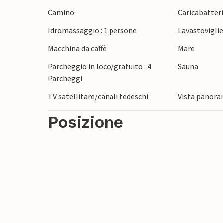
Camino
Caricabatteria
Idromassaggio : 1 persone
Lavastovigli
Macchina da caffè
Mare
Parcheggio in loco/gratuito : 4
Sauna
Parcheggi
TV satellitare/canali tedeschi
Vista panora
Posizione