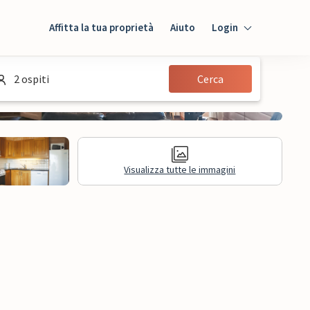
Affitta la tua proprietà
Aiuto
Login
Login
2 ospiti
Cerca
Ospiti
Proprietario
Visualizza tutte le immagini
sioni