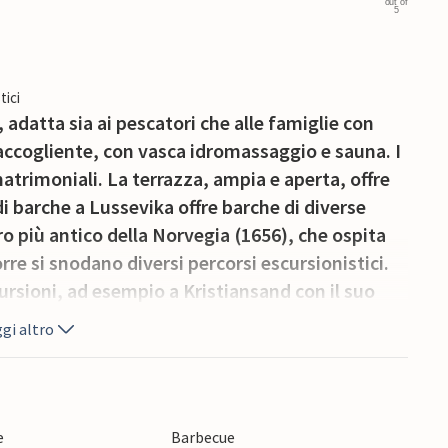
out of
5
tici
adatta sia ai pescatori che alle famiglie con
 accogliente, con vasca idromassaggio e sauna. I
matrimoniali. La terrazza, ampia e aperta, offre
di barche a Lussevika offre barche di diverse
aro più antico della Norvegia (1656), che ospita
rre si snodano diversi percorsi escursionistici.
ursioni, ad esempio a Kristiansand con il suo
gi altro
e
Barbecue