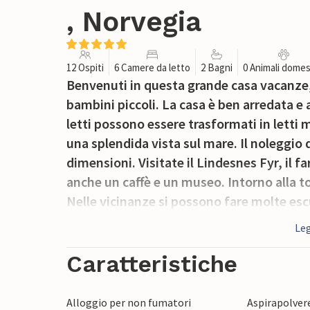
, Norvegia
12 Ospiti
6 Camere da letto
2 Bagni
0 Animali domes
Benvenuti in questa grande casa vacanze, 
bambini piccoli. La casa è ben arredata e
letti possono essere trasformati in letti 
una splendida vista sul mare. Il noleggio 
dimensioni. Visitate il Lindesnes Fyr, il f
anche un caffè e un museo. Intorno alla to
Nelle vicinanze si possono fare molte esc
parco divertimenti e lo zoo.
Leg
Caratteristiche
Alloggio per non fumatori
Aspirapolver