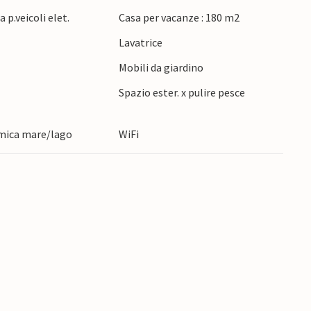
 p.veicoli elet.
Casa per vacanze : 180 m2
e
Lavatrice
Mobili da giardino
Spazio ester. x pulire pesce
mica mare/lago
WiFi