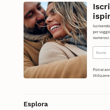
Iscr
ispi
Iscrivendo
per soggio
numerosi p
Potrai ann
Utilizzere
Esplora