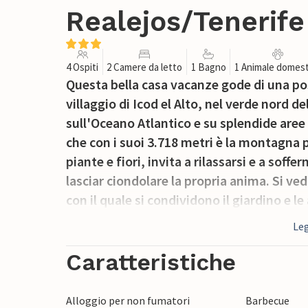
Realejos/Tenerife
4 Ospiti
2 Camere da letto
1 Bagno
1 Animale domest
Questa bella casa vacanze gode di una pos
villaggio di Icod el Alto, nel verde nord de
sull'Oceano Atlantico e su splendide aree 
che con i suoi 3.718 metri è la montagna p
piante e fiori, invita a rilassarsi e a soff
lasciar ciondolare la propria anima. Si ve
con il quale si condividono il giardino e l
famiglia.
Leg
Caratteristiche
Alloggio per non fumatori
Barbecue