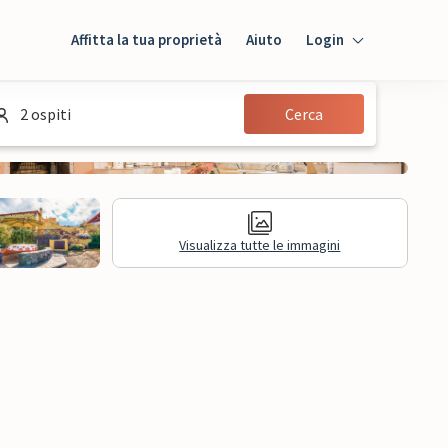
Affitta la tua proprietà
Aiuto
Login
Login
2 ospiti
Cerca
Ospiti
Proprietario
Visualizza tutte le immagini
sioni
Informazioni legali