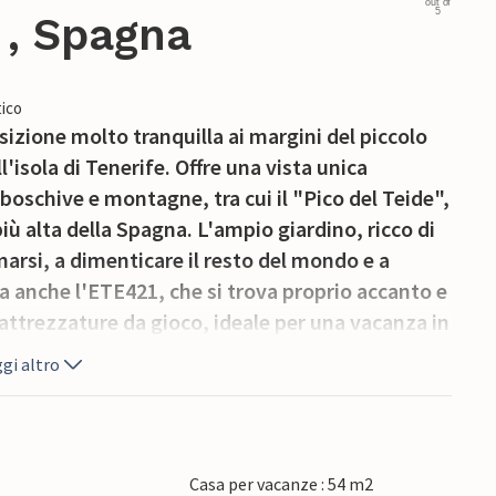
out of
5
 , Spagna
ico
izione molto tranquilla ai margini del piccolo
ll'isola di Tenerife. Offre una vista unica
boschive e montagne, tra cui il "Pico del Teide",
iù alta della Spagna. L'ampio giardino, ricco di
ermarsi, a dimenticare il resto del mondo e a
da anche l'ETE421, che si trova proprio accanto e
e attrezzature da gioco, ideale per una vacanza in
gi altro
Casa per vacanze : 54 m2