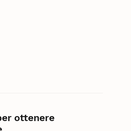
per ottenere
e