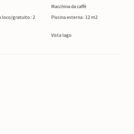
Macchina da caffè
a cultura e la storia dell'Umbria. Assaporate la
 lasciatevi incantare dal paesaggio.
 loco/gratuito : 2
Piscina esterna : 12 m2
o
Vista lago