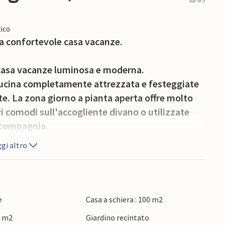
out of 5
ico
ta confortevole casa vacanze.
 casa vacanze luminosa e moderna.
a cucina completamente attrezzata e festeggiate
te. La zona giorno a pianta aperta offre molto
 comodi sull'accogliente divano o utilizzate
 compagnia.
gi altro
 terrazza coperta e godetevi la tranquillità della
e refrigerio nelle giornate più calde, mentre le
ate una serata barbecue nella cucina esterna e
glia o gli amici.
e
Casa a schiera : 100 m2
0 m2
Giardino recintato
a gita in barca o in bicicletta. Visitate le città