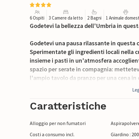
6 Ospiti
3 Camere da letto
2 Bagni
1 Animale domest
Godetevi la bellezza dell'Umbria in ques
Godetevi una pausa rilassante in questa
Sperimentate gli ingredienti locali nell
insieme i pasti in un'atmosfera accoglien
spazio per serate in compagnia: mettetevi
l'ampio tavolo da pranzo per una cena in
Leg
Iniziate la giornata con la colazione sulla
natura circostante. La piscina privata offr
Caratteristiche
sedie a sdraio invitano al relax. Organizz
trascorrete ore indimenticabili con la fami
Alloggio per non fumatori
Aspirapolver
Costi a consumo incl.
Giardino : 20
Esplorate il vicino Lago Trasimeno e fate un