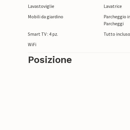
Lavastoviglie
Lavatrice
storiche di Perugia e Assisi per scoprire l
cucina locale nei ristoranti tradizionali e
Mobili da giardino
Parcheggio in
Parcheggi
Smart TV : 4 pz.
Tutto inclus
WiFi
Posizione