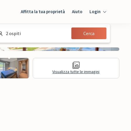
Affitta la tua proprietà
Aiuto
Login
Login
2 ospiti
Cerca
Ospiti
Proprietario
Visualizza tutte le immagini
sioni
Informazioni legali