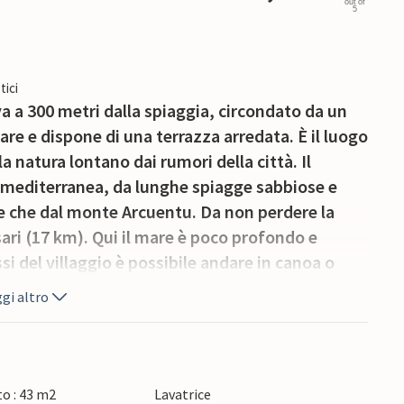
out of
5
tici
 a 300 metri dalla spiaggia, circondato da un
are e dispone di una terrazza arredata. È il luogo
la natura lontano dai rumori della città. Il
 mediterranea, da lunghe spiagge sabbiose e
tre che dal monte Arcuentu. Da non perdere la
sari (17 km). Qui il mare è poco profondo e
si del villaggio è possibile andare in canoa o
anciare in acqua gommoni e piccole
gi altro
are vicino alla riva.
o : 43 m2
Lavatrice