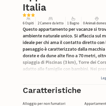
Italia
6 Ospiti
2 Camere da letto
1 Bagno
0 Animali domes
Questo appartamento per vacanze si trova
ambiente naturale unico. Si affaccia sul m
ideale per chi ama il contatto diretto con 
paesaggio è caratterizzato dalla macchia
dorate e da dune alte fino a 70 metri, ol
spiaggia di Piscinas (3 km), Torre dei Cor
adatto alle famiglie con bambini. Nei pres
noleggiare gommoni. C'è una rampa per l
Leg
imbarcazioni, con la possibilità di ormeggi
Caratteristiche
Alloggio per non fumatori
Appartament