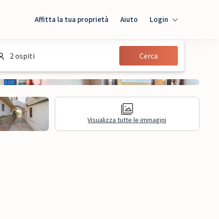
Affitta la tua proprietà
Aiuto
Login
Login
2 ospiti
Cerca
Ospiti
Proprietario
Visualizza tutte le immagini
sioni
Informazioni legali