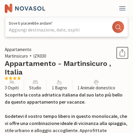
Dove ti piacerebbe andare?
Aggiungi destinazione, date, ospiti
1 / 22
Appartamento
Martinsicuro
IZK030
Appartamento - Martinsicuro ,
Italia
3 Ospiti
Studio
1 Bagno
1 Animale domestico
Scoprite la costa adriatica italiana dal suo lato più bello
da questo appartamento per vacanze.
Godetevi il vostro tempo libero in questo monolocale, che
vi offre una combinazione ideale di vicinanza alla spiaggia,
stile urbano e alloggio accogliente. Approfittate