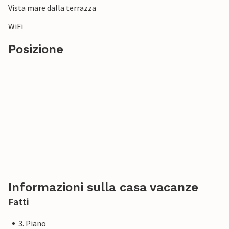
Vista mare dalla terrazza
Visitate la vicina San Benedetto del Tronto, famosa per il
suo lungomare di palme, o fate una gita nell'entroterra
WiFi
per visitare i borghi medievali.
Posizione
Informazioni sulla casa vacanze
Fatti
3. Piano