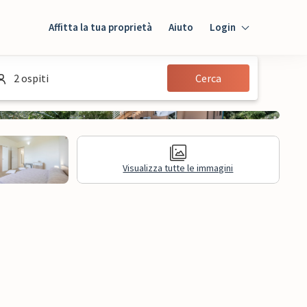
Affitta la tua proprietà
Aiuto
Login
Login
2 ospiti
Cerca
Ospiti
Proprietario
Visualizza tutte le immagini
sioni
Informazioni legali