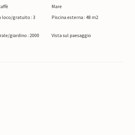
affè
Mare
sogno. Scoprite l'affascinante architettura e
itate le incantevoli città costiere come
 loco/gratuito : 3
Piscina esterna : 48 m2
ale/giardino : 2000
Vista sul paesaggio