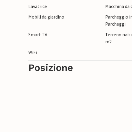
Lavatrice
Macchina da c
Iblea, che attrae con spiagge sabbiose da 
l'ambiente storico di Modica o Scicli o vis
Mobili da giardino
Parcheggio in
Marzameni e Pozzallo.
Parcheggi
Smart TV
Terreno natur
m2
WiFi
Posizione