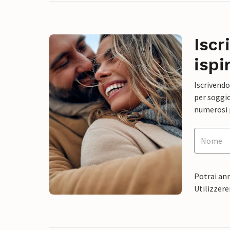
Iscr
ispi
Iscrivendo
per soggio
numerosi p
Potrai ann
Utilizzere