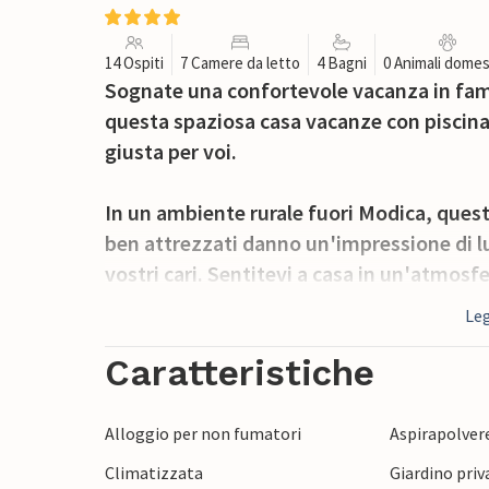
14 Ospiti
7 Camere da letto
4 Bagni
0 Animali domes
Sognate una confortevole vacanza in famig
questa spaziosa casa vacanze con piscina 
giusta per voi.
In un ambiente rurale fuori Modica, questa
ben attrezzati danno un'impressione di lu
vostri cari. Sentitevi a casa in un'atmosfer
quotidiana.
Leg
Godetevi anche le vostre vacanze sull'am
Caratteristiche
bella piscina. I più piccoli potranno divert
come l'altalena e lo scivolo.
Alloggio per non fumatori
Aspirapolver
Climatizzata
Giardino priv
La vostra casa vacanze è un buon punto di