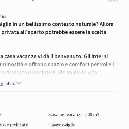
out of 5
tici
lia in un bellissimo contesto naturale? Allora
privata all'aperto potrebbe essere la scelta
 casa vacanze vi dà il benvenuto. Gli interni
minosità e offrono spazio e comfort per voi e i
a rilassata e lasciatevi alle spalle la vita
gi altro
pio terreno naturale con diverse terrazze e una
irsi nel parco giochi dotato di grandi strutture
e
Casa per vacanze : 200 m2
ato e recintato
Lavastoviglie
 partenza per escursioni a Siracusa o alla costa