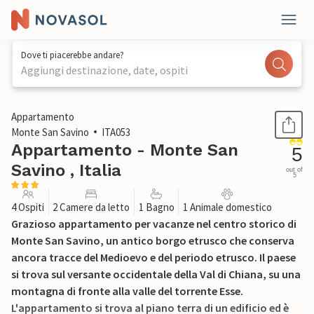
Dove ti piacerebbe andare?
Aggiungi destinazione, date, ospiti
1 / 31
Appartamento
Monte San Savino
ITA053
Appartamento - Monte San
5
Savino , Italia
out of
5
4 Ospiti
2 Camere da letto
1 Bagno
1 Animale domestico
Grazioso appartamento per vacanze nel centro storico di
Monte San Savino, un antico borgo etrusco che conserva
ancora tracce del Medioevo e del periodo etrusco. Il paese
si trova sul versante occidentale della Val di Chiana, su una
montagna di fronte alla valle del torrente Esse.
L'appartamento si trova al piano terra di un edificio ed è