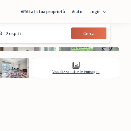
Affitta la tua proprietà
Aiuto
Login
Login
2 ospiti
Cerca
Ospiti
Proprietario
Visualizza tutte le immagini
sioni