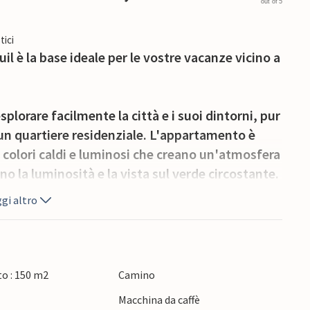
out of 5
tici
 è la base ideale per le vostre vacanze vicino a
plorare facilmente la città e i suoi dintorni, pur
i un quartiere residenziale. L'appartamento è
 colori caldi e luminosi che creano un'atmosfera
o la luminosità e la vista sul verde circostante.
e, mentre la zona giorno con mobili confortevoli
gi altro
o balcone, che offre un'oasi privata di relax.
o o concludere la giornata con un bicchiere di
o : 150 m2
Camino
Macchina da caffè