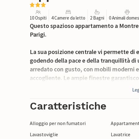
10 Ospiti
4 Camere da letto
2 Bagni
0 Animali domes
Questo spazioso appartamento a Montreuil
Parigi.
La sua posizione centrale vi permette di es
godendo della pace e della tranquillità d
arredato con gusto, con mobili moderni e
accogliente. Le ampie finestre garantiscon
La cucina ben attrezzata invita a cucinar
Leg
e TV invita a soffermarsi.
Caratteristiche
Particolarmente degno di nota è lo spazios
Qui potrete sorseggiare un caffè al mattin
Alloggio per non fumatori
Appartament
vino la sera.
Lavastoviglie
Lavatrice