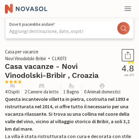
Dove ti piacerebbe andare?
Aggiungi destinazione, date, ospiti
1 / 42
Casa per vacanze
Novi Vinodolski-Bribir
CLK073
Casa vacanze - Novi
4.8
Vinodolski-Bribir , Croazia
out of 5
4 Ospiti
2 Camere da letto
1 Bagno
0 Animali domestici
Questa incantevole villetta in pietra, costruita nel 1893 e
ristrutturata nel 2014, vi offre tutto il necessario per una
vacanza rilassante. Si trova su una collina nel cuore della
valle del vino, vicino al villaggio storico di Bribir, a soli 3,2
km dal mare.
La villa è stata ristrutturata con cura e decorata con stile