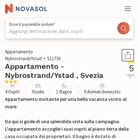
Dove ti piacerebbe andare?
Aggiungi destinazione, date, ospiti
1 / 19
Appartamento
Nybrostrand/Ystad
S11730
Appartamento -
5
Nybrostrand/Ystad , Svezia
out of
5
4 Ospiti
Studio
1 Bagno
0 Animali domestici
Appartamento invitante per una bella vacanza vicino al
mare.
Da qui si gode di una splendida vista sulla campagna.
L'appartamento accoglie i suoi ospiti al piano terra della
casa occupata dai proprietari. Il bagno è dotato di