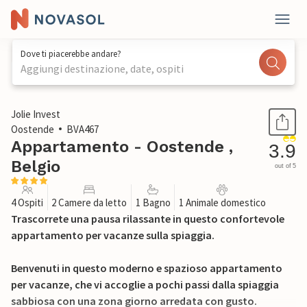
Dove ti piacerebbe andare?
Aggiungi destinazione, date, ospiti
1 / 21
Jolie Invest
Oostende
BVA467
Appartamento - Oostende ,
3.9
Belgio
out of 5
4 Ospiti
2 Camere da letto
1 Bagno
1 Animale domestico
Trascorrete una pausa rilassante in questo confortevole
appartamento per vacanze sulla spiaggia.
Benvenuti in questo moderno e spazioso appartamento
per vacanze, che vi accoglie a pochi passi dalla spiaggia
sabbiosa con una zona giorno arredata con gusto.