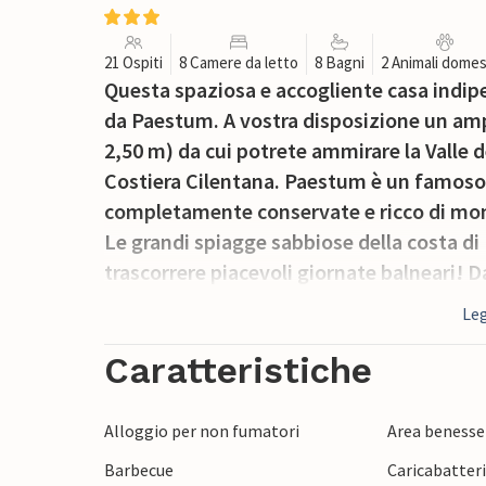
21 Ospiti
8 Camere da letto
8 Bagni
2 Animali domes
Questa spaziosa e accogliente casa indipe
da Paestum. A vostra disposizione un amp
2,50 m) da cui potrete ammirare la Valle d
Costiera Cilentana. Paestum è un famoso 
completamente conservate e ricco di mon
Le grandi spiagge sabbiose della costa di
trascorrere piacevoli giornate balneari! D
Cilento (35 km) con i suoi musei e le incan
Leg
Palinuro con il suo mare turchese e alcune 
Caratteristiche
Alloggio per non fumatori
Area benesse
Barbecue
Caricabatteria