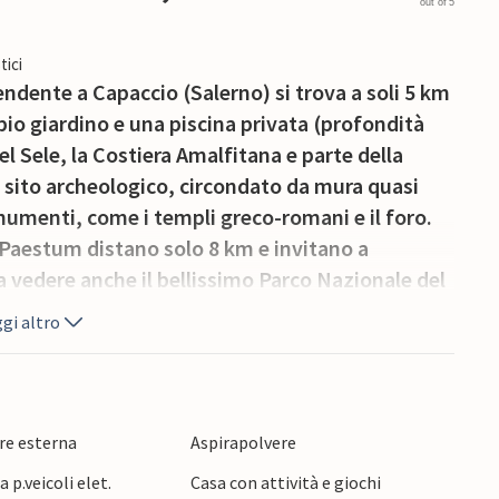
out of 5
tici
ndente a Capaccio (Salerno) si trova a soli 5 km
io giardino e una piscina privata (profondità
el Sele, la Costiera Amalfitana e parte della
sito archeologico, circondato da mura quasi
umenti, come i templi greco-romani e il foro.
 Paestum distano solo 8 km e invitano a
a vedere anche il bellissimo Parco Nazionale del
tevoli cittadine di Castellabate, Acciaroli e
gi altro
delle spiagge più belle d'Italia.
re esterna
Aspirapolvere
 p.veicoli elet.
Casa con attività e giochi