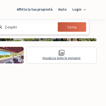
Affitta la tua proprietà
Aiuto
Login
Login
2 ospiti
Cerca
Ospiti
Proprietario
Visualizza tutte le immagini
sioni
Informazioni legali