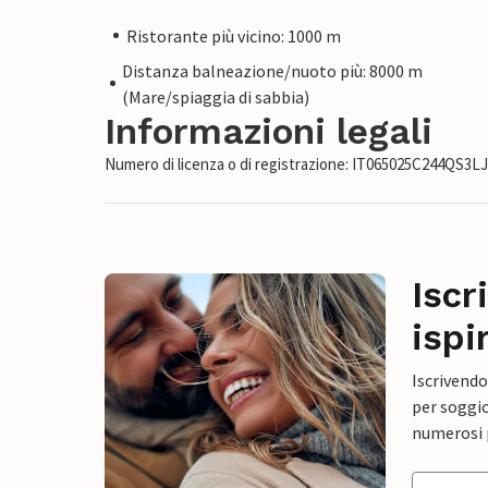
Ristorante più vicino: 1000 m
Distanza balneazione/nuoto più: 8000 m
(Mare/spiaggia di sabbia)
Informazioni legali
Numero di licenza o di registrazione: IT065025C244QS3L
Iscr
ispi
Iscrivendo
per soggio
numerosi p