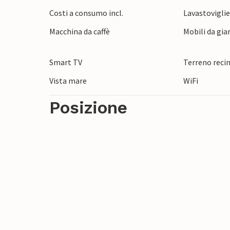
troveranno pane per i loro denti nella rise
Costi a consumo incl.
Lavastovigli
osservare specie rare nel mezzo di un tra
Macchina da caffè
Mobili da gia
Smart TV
Terreno reci
Vista mare
WiFi
Posizione