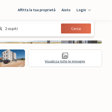
Affitta la tua proprietà
Aiuto
Login
Login
2 ospiti
Cerca
Ospiti
Proprietario
Visualizza tutte le immagini