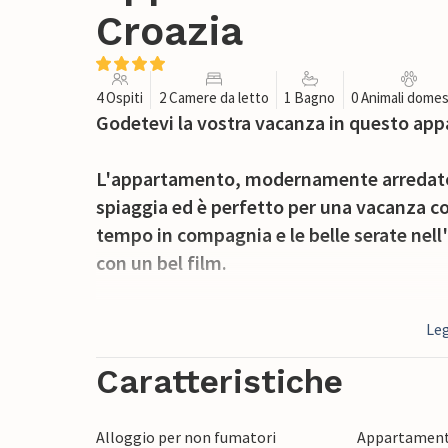
Croazia
4 Ospiti
2 Camere da letto
1 Bagno
0 Animali domes
Godetevi la vostra vacanza in questo ap
L'appartamento, modernamente arredato, v
spiaggia ed è perfetto per una vacanza con
tempo in compagnia e le belle serate nel
con un bel film.
Potrete anche trascorrere molte ore di re
Leg
piena di avventure e lasciare che il vostr
Caratteristiche
Passeggiate fino alla spiaggia e godetevi i
noleggiate una bicicletta o esplorate l'is
Alloggio per non fumatori
Appartament