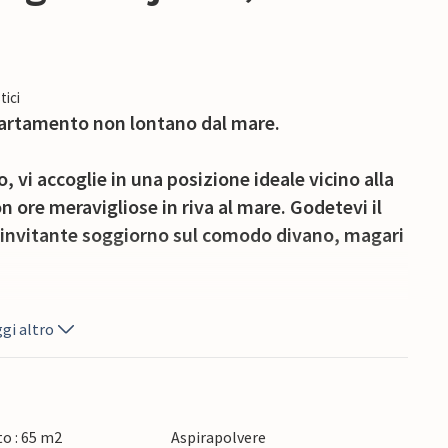
tici
partamento non lontano dal mare.
i accoglie in una posizione ideale vicino alla
 ore meravigliose in riva al mare. Godetevi il
l'invitante soggiorno sul comodo divano, magari
lax sulla terrazza dopo una vacanza attiva e
gi altro
o sguardo vaghi verso il mare.
l sole e il mare. Fate escursioni lungo la costa,
ola panoramica in kayak. Gli amanti degli uccelli
o : 65 m2
Aspirapolvere