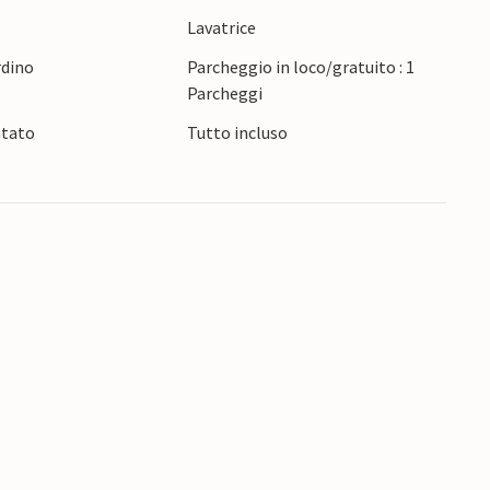
rva naturale di Veliko Blato, dove è possibile
e
Lavatrice
nquillo paesaggio lagunare.
rdino
Parcheggio in loco/gratuito : 1
Parcheggi
ntato
Tutto incluso