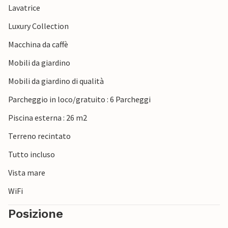
Lavatrice
Tkon ha un proprio porto turistico per barche e yacht,
quindi gli appassionati di nautica sono i benvenuti. A un
Luxury Collection
costo aggiuntivo, è possibile organizzare in anticipo o
Macchina da caffè
eventualmente in loco, a seconda delle esigenze, catering,
servizio in camera giornaliero, gite in barca al Parco
Mobili da giardino
Nazionale delle Isole Incoronate, battute di pesca e altro
Mobili da giardino di qualità
ancora.
Parcheggio in loco/gratuito : 6 Parcheggi
Piscina esterna : 26 m2
Terreno recintato
Tutto incluso
Vista mare
WiFi
Posizione