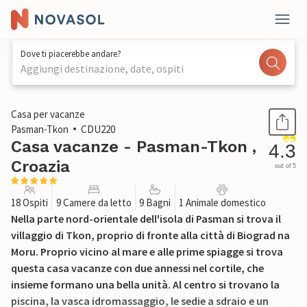
Dove ti piacerebbe andare?
Aggiungi destinazione, date, ospiti
1 / 76
Casa per vacanze
Pasman-Tkon
CDU220
Casa vacanze - Pasman-Tkon ,
4.3
Croazia
out of 5
18 Ospiti
9 Camere da letto
9 Bagni
1 Animale domestico
Nella parte nord-orientale dell'isola di Pasman si trova il
villaggio di Tkon, proprio di fronte alla città di Biograd na
Moru. Proprio vicino al mare e alle prime spiagge si trova
questa casa vacanze con due annessi nel cortile, che
insieme formano una bella unità. Al centro si trovano la
piscina, la vasca idromassaggio, le sedie a sdraio e un