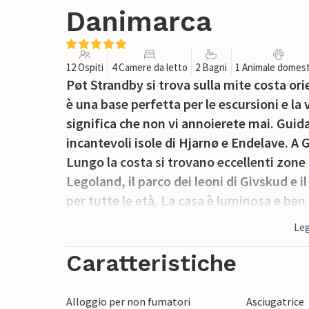
Danimarca
12 Ospiti
4 Camere da letto
2 Bagni
1 Animale domest
Pøt Strandby si trova sulla mite costa or
è una base perfetta per le escursioni e la
significa che non vi annoierete mai. Guida
incantevoli isole di Hjarnø e Endelave. A 
Lungo la costa si trovano eccellenti zone 
Legoland, il parco dei leoni di Givskud e i
per tutte le età. La casa è luminosa e ben
per il benessere includono una vasca idr
Leg
Caratteristiche
Alloggio per non fumatori
Asciugatrice