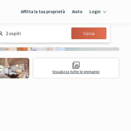
Affitta la tua proprietà
Aiuto
Login
Login
2 ospiti
Cerca
Ospiti
Proprietario
Visualizza tutte le immagini
sioni