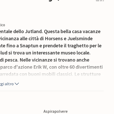
out of 5
ico
ientale dello Jutland. Questa bella casa vacanze
 vicinanza alle città di Horsens e Juelsminde
te fino a Snaptun e prendete il traghetto per le
Glud si trova un interessante museo locale.
di pesca. Nelle vicinanze si trovano anche
l parco d'azione Erik W, con oltre 60 divertimenti
 arredata con buoni mobili classici. Le strutture
omassaggio e una sauna.
gi altro
Aspirapolvere