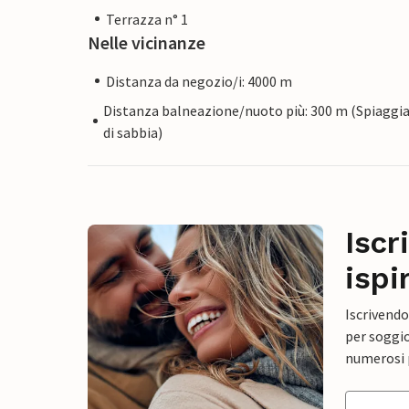
Terrazza n° 1
Nelle vicinanze
Distanza da negozio/i: 4000 m
Distanza balneazione/nuoto più: 300 m (Spiaggi
di sabbia)
Iscr
ispi
Iscrivendo
per soggio
numerosi p