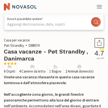
Dove ti piacerebbe andare?
Aggiungi destinazione, date, ospiti
1 / 25
Casa per vacanze
Pøt Strandby
D88074
Casa vacanze - Pøt Strandby ,
4.7
Danimarca
out of 5
6 Ospiti
4 Camere da letto
1 Bagno
2 Animali domestici
Vivete una vacanza rilassante in questa casa vacanze
luminosa e dall'atmosfera piacevole.
Nell'accogliente zona giorno, le grandi finestre
panoramiche permettono alla luce del giorno di entrare
nell'ambiente. Accomodatevi nell'area divani, guardate il