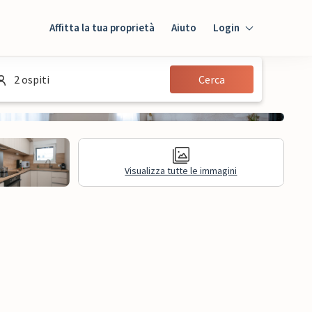
Affitta la tua proprietà
Aiuto
Login
Login
2 ospiti
Cerca
Ospiti
Proprietario
Visualizza tutte le immagini
sioni