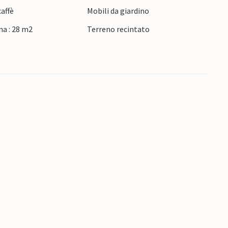
affè
Mobili da giardino
i aspettano splendide spiagge, baie e acque
na : 28 m2
Terreno recintato