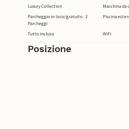
Luxury Collection
Macchina da c
città costiera di Fazana non è lontana. V
cristalline.
Parcheggio in loco/gratuito : 2
Piscina ester
Parcheggi
Rilassatevi a Pola e dintorni!
Tutto incluso
WiFi
Posizione