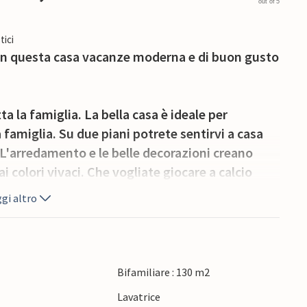
out of 5
tici
 in questa casa vacanze moderna e di buon gusto
 la famiglia. La bella casa è ideale per
 famiglia. Su due piani potrete sentirvi a casa
 L'arredamento e le belle decorazioni creano
i colori vivaci. Che vogliate giocare a calcio
dere le serate in terrazza con buon cibo e giochi,
gi altro
 Il punto forte è la piscina privata, che potrete
scarvi.
 la bellissima città di Pola dopo una breve
Bifamiliare : 130 m2
coprite gli edifici antichi come l'anfiteatro o il
e
Lavatrice
escante in uno dei caffè. Anche la bellissima