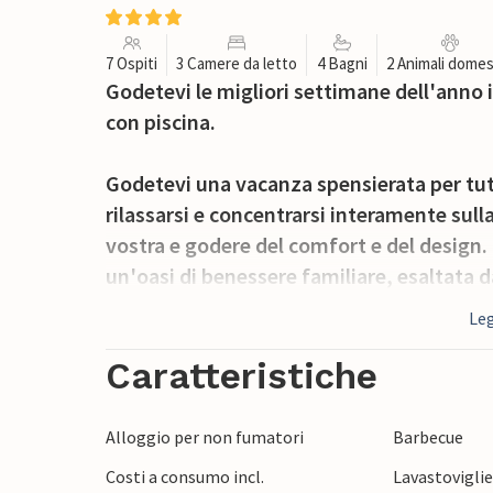
7 Ospiti
3 Camere da letto
4 Bagni
2 Animali domes
Godetevi le migliori settimane dell'anno
con piscina.
Godetevi una vacanza spensierata per tutta
rilassarsi e concentrarsi interamente sulla
vostra e godere del comfort e del design.
un'oasi di benessere familiare, esaltata da
balilla, guardare un film insieme o conclu
Leg
questo alloggio vi offre gli spazi perfetti.
utilizzare in qualsiasi momento per rinfre
Caratteristiche
Portate le vostre biciclette e raggiungete
Alloggio per non fumatori
Barbecue
pedalata. Passeggiate nel centro storico, s
Costi a consumo incl.
Lavastovigli
tempio di Augusto e gustate un drink rinfr